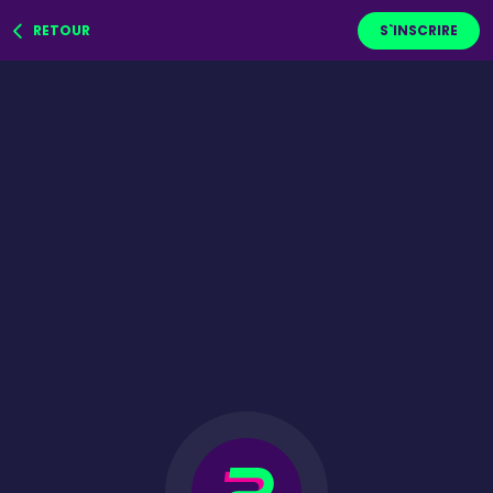
RETOUR
S`INSCRIRE