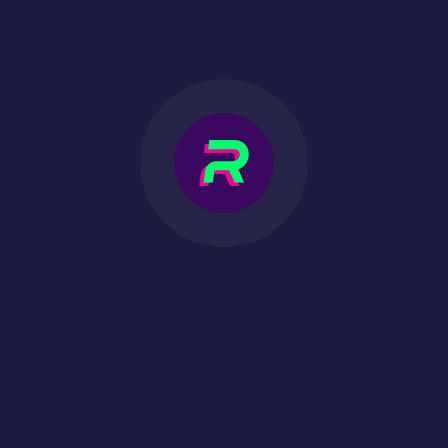
 cookies peuvent appartenir aux catégories opérationnelle
lications côté serveur ;
scripts côté client pour l'interaction et l'expérience utili
vices et partenaires de confiance pour fournir des fonctio
udience.
omatiquement, mais vous pouvez modifier les paramètres 
ent que la désactivation de certains cookies peut affect
nsultez la page d'aide de votre navigateur ou visitez
www.a