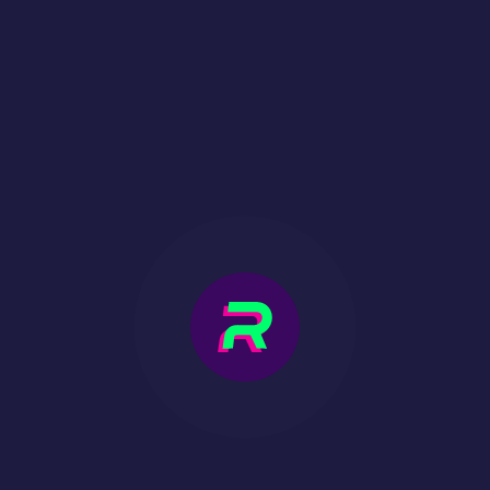
DES TOURNOIS
COSMIQUES
Saisissez votre lot de cagnottes astronomiques !
UN PROGRAMME DE
FIDÉLITÉ
Toutes vos réalisations et récompenses dans la
galaxie ne sont qu'à un toucher d'écran !