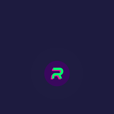
Kryptowährungen erfahren?
TAUCHEN SIE EIN
Kryptowährungen die
WIR
AKZEPTIEREN