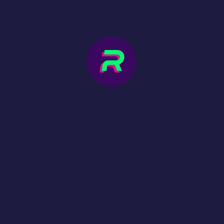
JUSQU'À 155 FS
Ouvrez votre prime et obtenez de formidables prix !
VOIR LES RÉCOMPENSES
COMMENT ACHETER UN BONUS ?
Allez
01
02
dans la
Effectuez
boutique
un dépôt
de
bonus