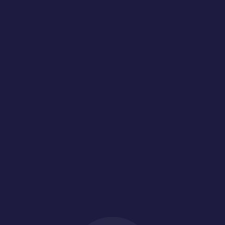
TOURNOIS