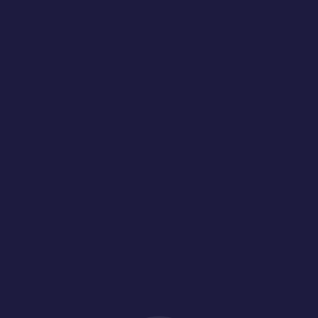
TOURNOIS