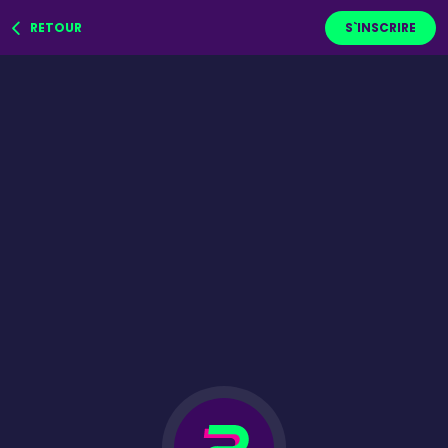
RETOUR
S`INSCRIRE