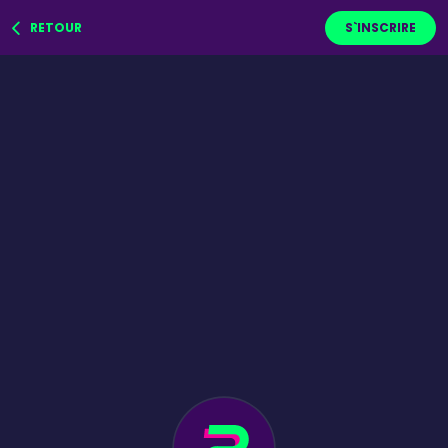
RETOUR
S`INSCRIRE