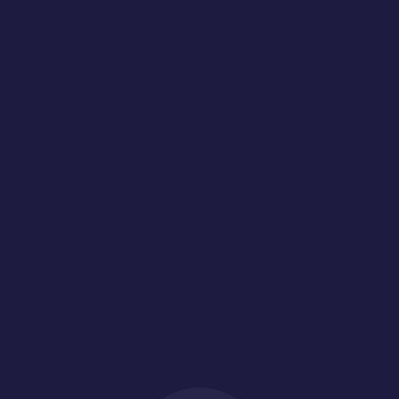
TOURNOIS