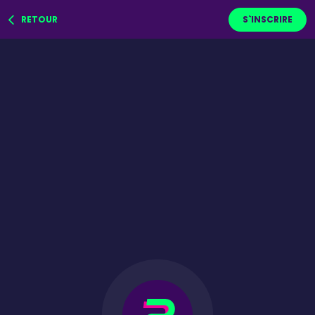
RETOUR
S`INSCRIRE