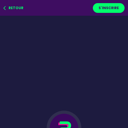
RETOUR
S`INSCRIRE