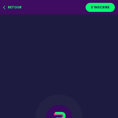
RETOUR
S`INSCRIRE