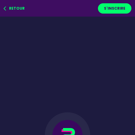
RETOUR
S`INSCRIRE