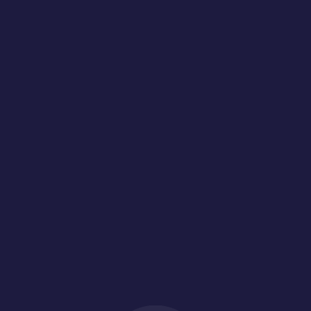
TOURNOIS