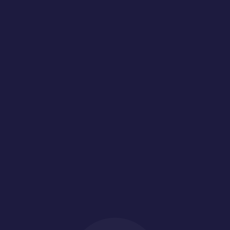
TOURNOIS