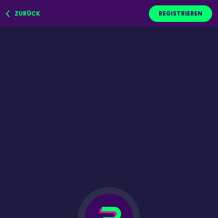
ZURÜCK
REGISTRIEREN