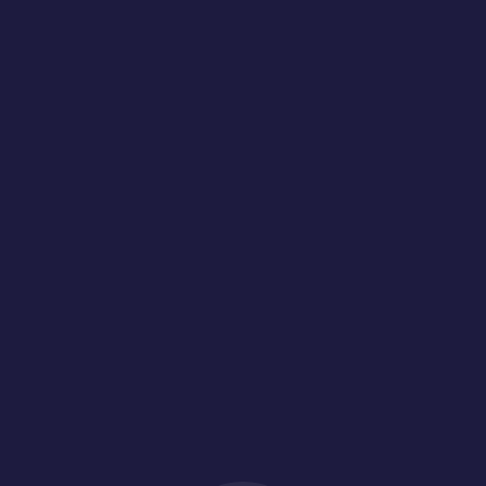
TURNIERE