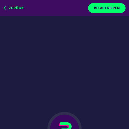
ZURÜCK
REGISTRIEREN